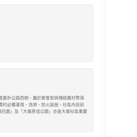
道嘉朴公路西側，屬於都會型與傳統農村聚落
農村必備灌溉、洗滌、防火設施，社區內目前
圃花園」及「大崙蔗埕公園」亦是大崙社區重要