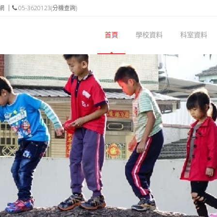
網
05-3620123(分機查詢)
首頁
學校資料
科室資料