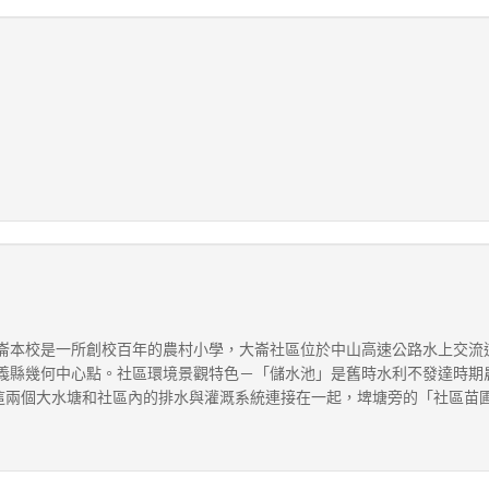
崙本校是一所創校百年的農村小學，大崙社區位於中山高速公路水上交流
義縣幾何中心點。社區環境景觀特色－「儲水池」是舊時水利不發達時期
，這兩個大水塘和社區內的排水與灌溉系統連接在一起，埤塘旁的「社區苗