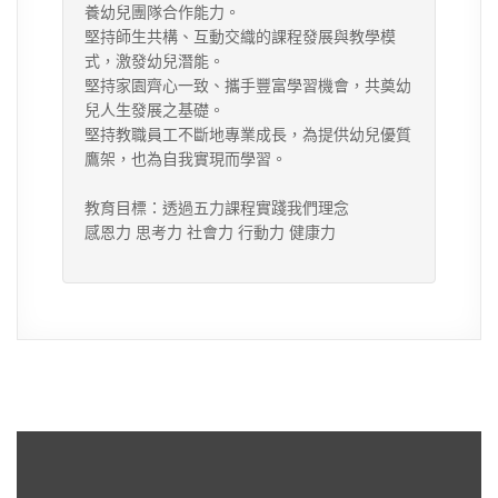
養幼兒團隊合作能力。
堅持師生共構、互動交織的課程發展與教學模
式，激發幼兒潛能。
堅持家園齊心一致、攜手豐富學習機會，共奠幼
兒人生發展之基礎。
堅持教職員工不斷地專業成長，為提供幼兒優質
鷹架，也為自我實現而學習。
教育目標：透過五力課程實踐我們理念
感恩力 思考力 社會力 行動力 健康力